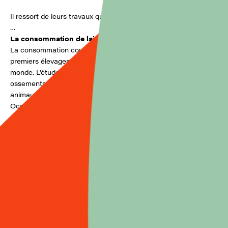
Il ressort de leurs travaux quelques grandes lignes directrices
…
La consommation de lait remonte à environ 10 000 ans.
La consommation courante de lait et de laitages remonte aux
premiers élevages, il y a 11 000 à 6000 ans, selon les régions du
monde. L’étude morphométrique et paléogénétique (ADN) des
ossements des animaux permet en effet de savoir si les
animaux ont été élevés pour leur viande ou pour leur lait. En
Occident, les recherches archéo-chimiques sur les résidus
organiques, notamment les lipides, qui ont imprégné les
céramiques archéologiques ont confi rmé que l’exploitation du
lait était contemporaine de la naissance des premières
céramiques, c’est-à-dire dès 7000 avant notre ère. Le Veda,
texte métaphysique et poétique de l’hindouisme, qui accorde à
la vache, au lait et au beurre une importance primordiale pour
l’alimentation et les rites, remonte au 2e millénaire avant notre
ère.
Le lait dans les cultures alimentaires : la surprise vient de
la Chine.