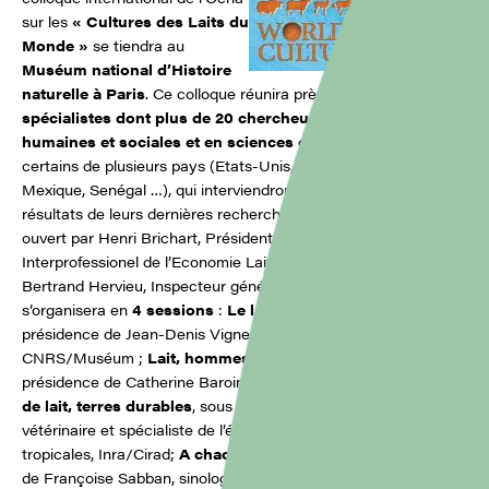
sur les
« Cultures des Laits du
Monde »
se tiendra au
Muséum national d’Histoire
naturelle à Paris
. Ce colloque réunira près de
300
spécialistes dont plus de 20 chercheurs en sciences
humaines et sociales et en sciences du vivant
, venant pour
certains de plusieurs pays (Etats-Unis, Ethiopie, Inde, Japon,
Mexique, Senégal …), qui interviendront pour développer les
résultats de leurs dernières recherches. Ce colloque sera
ouvert par Henri Brichart, Président du CNIEL (Centre National
Interprofessionel de l’Economie Laitière) et introduit par
Bertrand Hervieu, Inspecteur général de l’Agriculture. Il
s’organisera en
4 sessions
:
Le lait des origines
, sous la
présidence de Jean-Denis Vigne, archéozoologue,
CNRS/Muséum ;
Lait, hommes, cultures
, sociétés, sous la
présidence de Catherine Baroin, anthropologue, CNRS;
Terres
de lait, terres durables
, sous la présidence de Bernard Faye,
vétérinaire et spécialiste de l’élevage laitier en régions
tropicales, Inra/Cirad;
A chacun son lait
, sous la présidence
de Françoise Sabban, sinologue, EHESS.