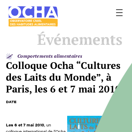
Menu
Le
Événements
mangeur
Ocha
Comportements alimentaires
Colloque Ocha “Cultures
des Laits du Monde”, à
Paris, les 6 et 7 mai 2010
DATE
Les 6 et 7 mai 2010
, un
colloque international de l’Ocha