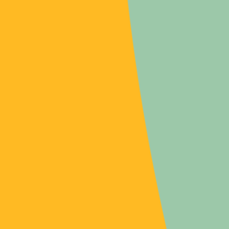
OUVRAGE
en France
Obésité infantile
OUVRAGE
Mieux manger pour marquer !
OUVRAGE