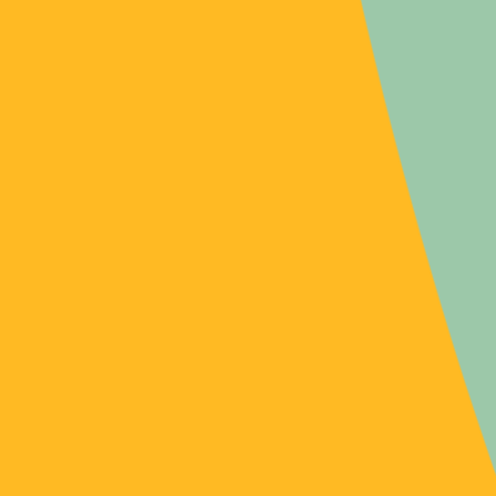
Voir tous les événements
Événements
Déterminants précoces
ÉVÉNEMENT
de la santé future de
l’enfant : alimentation
et épigénétique, à