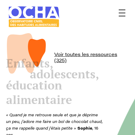
Menu
Le
mangeur
Ocha
Voir toutes les ressources
Enfants,
(325)
adolescents,
éducation
alimentaire
« Quand je me retrouve seule et que je déprime
un peu, j’adore me faire un bol de chocolat chaud,
ça me rappelle quand j’étais petite
»
Sophie
, 16
ans