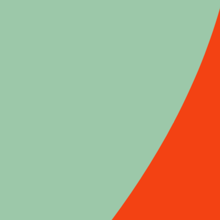
s Clanet
auvreté chez les éleveurs (encadré)
La paupérisation des éleveurs Peuls de RCA
i
bien vendre le bétail : survie des pasteurs africains et
es troupeaux (encadré)
on
Chronique de la lente paupérisation des pasteurs dans
rd-africaine
il
Élevage, environnement et insécurité au nord du Mali
il
e gestion des crises pastorales et de la solidarité