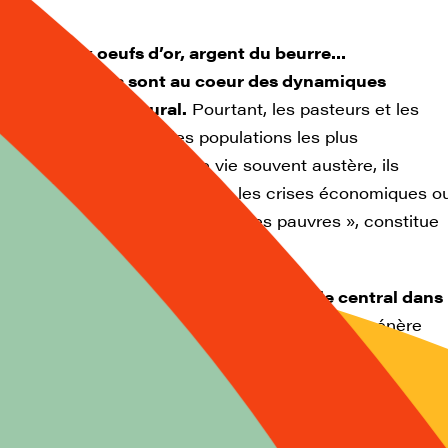
t, poule aux oeufs d’or, argent du beurre…
x domestiques sont au coeur des dynamiques
sement du monde rural.
Pourtant, les pasteurs et les
rs du Sud sont parmi les populations les plus
de la planète. Menant une vie souvent austère, ils
e plein fouet les sécheresses, les crises économiques o
. L’élevage, véritable « richesse des pauvres », constitue
teur paradoxal.
 montre combien l’élevage joue un rôle central dans
paysans
: il fournit des aliments pour la famille, génère
 et constitue un moyen d’accumuler du capital. Mais la
 éleveurs ne se réduit pas à la quantité d’animaux dont
t. Le cheptel s’inscrit en effet dans des systèmes
complexes dans lesquels les risques sont importants.