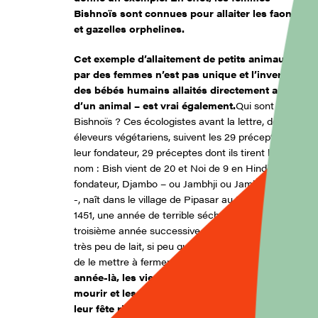
Bishnoïs sont connues pour allaiter les faons
et gazelles orphelines.
Cet exemple d’allaitement de petits animaux
par des femmes n’est pas unique et l’inverse –
des bébés humains allaités directement au pis
d’un animal – est vrai également.
Qui sont les
Bishnoïs ? Ces écologistes avant la lettre, des
éleveurs végétariens, suivent les 29 préceptes de
leur fondateur, 29 préceptes dont ils tirent leur
nom : Bish vient de 20 et Noi de 9 en Hindi. Leur
fondateur, Djambo – ou Jambhji ou Jambheswhar
-, naît dans le village de Pipasar au Rajahstan en
1451, une année de terrible sécheresse pour la
troisième année successive. Les vaches donnent
très peu de lait, si peu qu’on a pratiquement cessé
de le mettre à fermenter dans des jarres.
Cette
année-là, les vieux disent que le monde va
mourir et les jeunes n’ont pas le cœur de faire
leur fête rituelle en septembre, au dernier