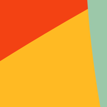
Inde, comme la surmortalité infantile, se
développaient faute de toilette quotidienne, de
filtrage de l’eau et du lait, et de lavage strict des
ustensiles de cuisine.
Le précepte 8 stipule : «
L’eau et le lait seront toujours soigneusement
filtrés ; et le bois de chauffage
scrupuleusement inspecté avant d’être brûlé,
de telle sorte qu’aucun animalcule, ver ou
insecte, ne soit détruit par le feu ».
On voit que
le filtrage de l’eau et du lait répond à des règles
d’hygiène mais aussi de respect de la vie.
Les Bishnoïs sont au cœur de l’actualité avec
notamment un ouvrage de la romancière Irène
Frain
(
La forêt des 29
),
une exposition des
photographies de Franck Vogel
dans la
station de métro Paris-Montparnasse
(du 22
avril au 4 juin 2011, le long du trottoir roulant),
un
documentaire de 45 min sur la chaine Arte
le
28 mai avec le périodique GEO,
un autre