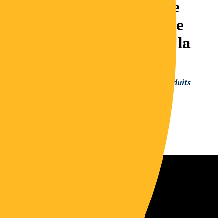
dépendent de l’élevage
dans le monde, selon le
Rapport 2009-2010 de la
FAO
Relations homme-animaux, lait, produits
laitiers, élevage
Ocha