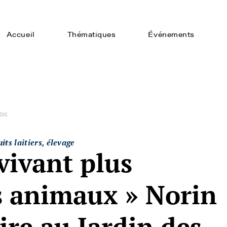
Accueil
Thématiques
Événements
t
ts laitiers, élevage
vivant plus
 animaux » Norin
ire au Jardin des