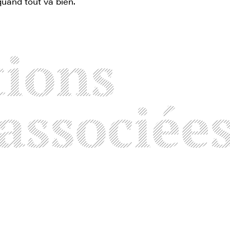
quand tout va bien.
tions
associée