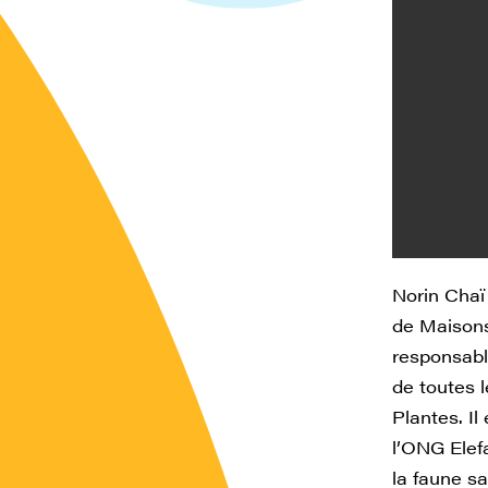
Norin Chaï 
de Maisons-
responsabl
de toutes 
Plantes. I
l’ONG Elef
la faune s