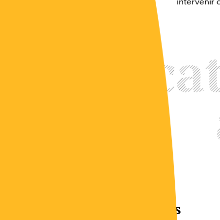
intervenir 
Publica
Un milliard de pauvres