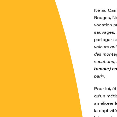
Né au Camb
Rouges, No
vocation p
sauvages. I
partager sa
valeurs qui
des montag
vocations,
l’amour) en
pari
».
Pour lui, ê
qu’un métie
améliorer 
la captivi