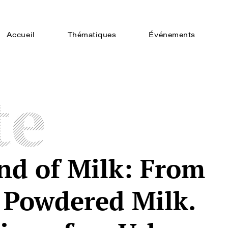
Accueil
Thématiques
Événements
te
and of Milk: From
o Powdered Milk.