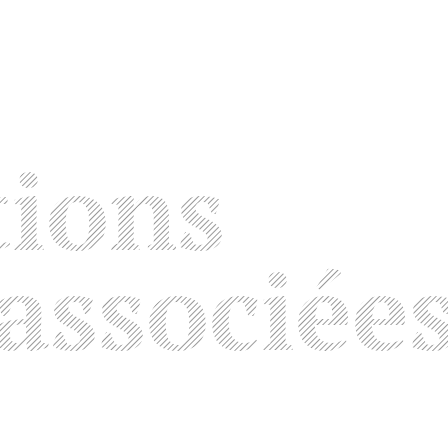
tions
associée