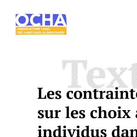
Acces direct au contenu
Acces direct au menu
Le
mangeur
Ocha
Tex
Les contraint
sur les choix
individus dan