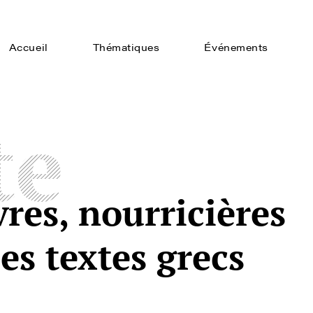
Accueil
Thématiques
Événements
te
vres, nourricières
s textes grecs