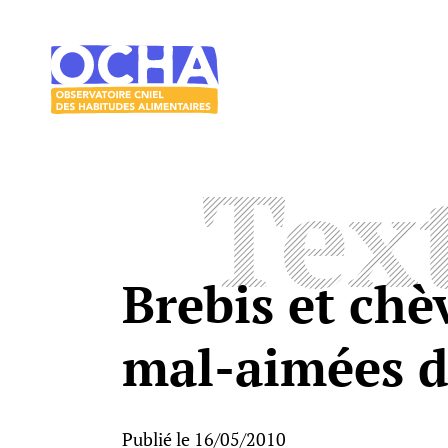
Acces direct au contenu
Acces direct au menu
Le
mangeur
Ocha
Tex
Brebis et chè
mal-aimées de
Publié le 16/05/2010