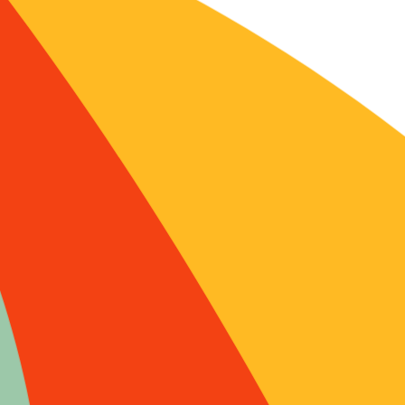
es
-
s