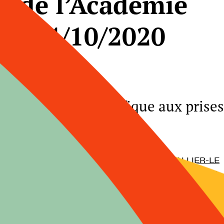
 de l’Académie
 le 14/10/2020
on du monde scientifique aux prises
a défiance des citoyens
nce sera animée par
Marie-Françoise CHEVALLIER-LE
, Directrice honoraire de l’IHEST, membre de l’Académie
ure de France
 contemporaine montre combien le contrat de confiance