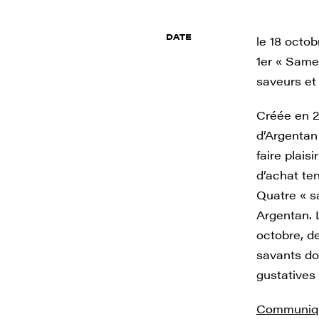
DATE
le 18 octob
1er « Samed
saveurs et 
Créée en 2
d’Argentan
faire plai
d’achat te
Quatre « 
Argentan. 
octobre, d
savants do
gustatives 
Communiqu