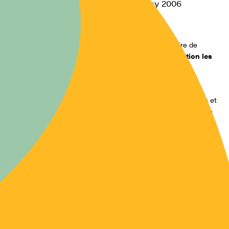
Du 15 September 2005au 31 January 2006
de 00h00 à 00h00
Exposition photographique au
COMPA
, Conservatoire de
l’Agriculture, à Chartres (28), organisé avec
l’Association les
Yeux de la Terre
, et
Raymond Depardon,
président
d’honneur de l’Association.
Huit photographes témoignent du quotidien des agriculteurs et
agricultrices d’ici, en Eure et Loir et d’ailleurs, dans la nouvelle
Europe.
Pour en savoir plus sur l’exposition
Renseignements :
www.lecompa.com
ou 02 37 84 15 00