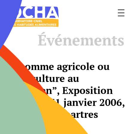
Menu
Le
Événements
mangeur
Ocha
“L’homme agricole ou
l’agriculture au
quotidien”, Exposition
jusqu’au 31 janvier 2006,
Le Compa, Chartres
DATE