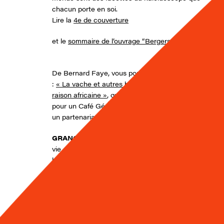
chacun porte en soi.
Lire la
4e de couverture
et le
sommaire de l’ouvrage “Bergers du monde”
De Bernard Faye, vous pouvez lire dans notre site
:
« La vache et autres herbivores. Passion et
raison africaine »
, qui fait partie de textes réunis
pour un Café Géo « Le lait, les Peuls, l’Afrique »,
un partenariat Ocha/ Les Cafés Géo
GRANGES FROMAGERES D’AUVERGNE
. La
vie des moines fromagers dans les montagnes de
haute-Auvergne du XIIè au XVIIIè siècle.
De Claude Chappe-Gauthier, Editions
Cheminements, 2007, 206 pages, photographies et
dessins