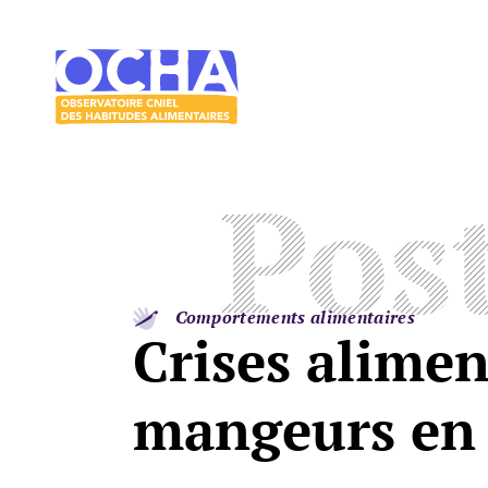
Acces direct au contenu
Acces direct au menu
Le
mangeur
Ocha
Pos
Comportements alimentaires
Crises alimen
mangeurs en 