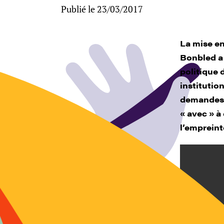
Publié le 23/03/2017
La mise e
Bonbled a 
politique 
institutio
demandes 
«
avec
»
à 
l’empreint