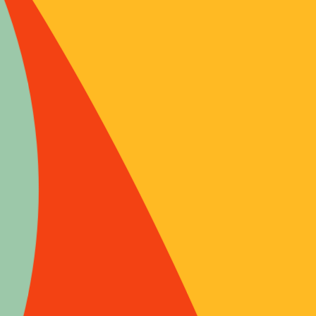
Philippe 
vétérinair
communicat
critique su
l’administr
une analyse
déplacemen
vétérinair