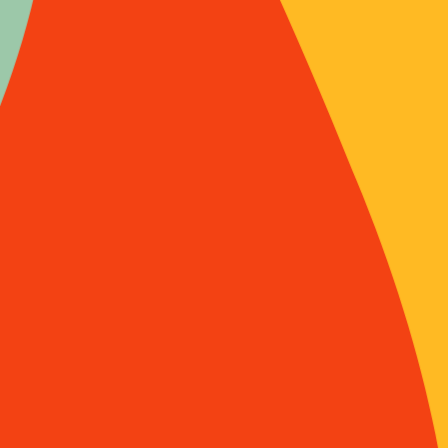
Il interrog
«
Les multip
Dioxine, En
catarrhale 
sur l’effic
analyser le
méthodes d
second ni
Mais surtou
autoproclam
scientifiqu
médias et …
influencent
politiques 
des organis
s’autocens