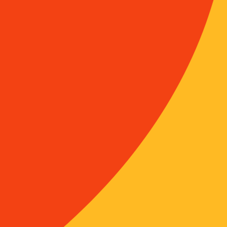
mise en cau
convention
la résistan
dans le reg
d’approvis
pratiques d
des conflic
les organes
en déplacer
fronts de d
Elle renou
la place q