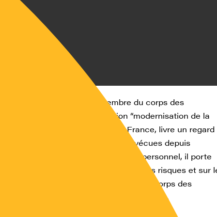
Kim-Bonbled,
Vétérinaire, membre du corps des
es inspecteurs. Chargé de mission “modernisation de la
ion “Académie d’agriculture de France, livre un regard
r les évolutions dans l’alimentation vécues depuis
ation. Par un retour sur son parcours personnel, il porte
 critique sur l’approche et l’analyse des risques et sur l
t de la légitimité du savoir d’expert du corps des
es inspecteurs aux influenceurs médiatiques.