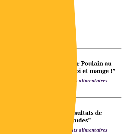
s
Conférence du Pr Poulain au
colloque “Tais-toi et mange !”
Comportements alimentaires
Synthèse des résultats de
l’étude “Inquiétudes”
Comportements alimentaires