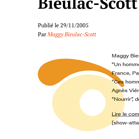
Bieulac-Scott
Publié le 29/11/2005
Par
Maggy Bieulac-Scott
Maggy Bieul
“Un homme 
France, Pa
“Ces hommes
Agnès Vién
“Nourrir”, 
Lire le co
[show-att