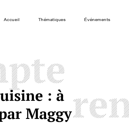
Accueil
Thématiques
Événements
pte
re
isine : à
 par Maggy