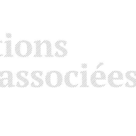
tions
associée