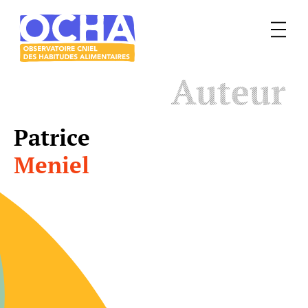
Menu
Le
Auteur
mangeur
Ocha
Patrice
Meniel