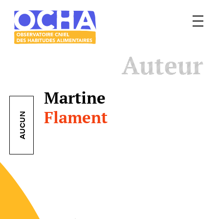
Menu
Le
Auteur
mangeur
Ocha
Martine
Flament
AUCUN