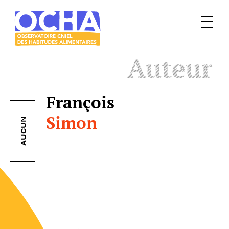
Menu
Le
Auteur
mangeur
Ocha
François
Simon
AUCUN