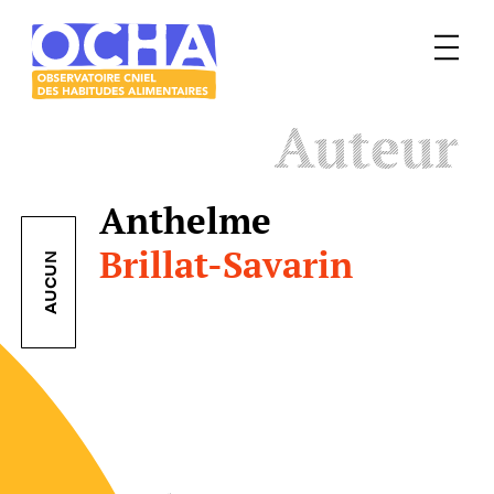
Menu
Le
Auteur
mangeur
Ocha
Anthelme
Brillat-Savarin
AUCUN