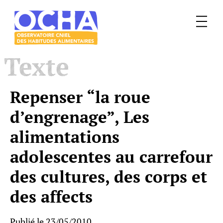
Menu
Le
Texte
mangeur
Ocha
Repenser “la roue
d’engrenage”, Les
alimentations
adolescentes au carrefour
des cultures, des corps et
des affects
Publié le 23/05/2010