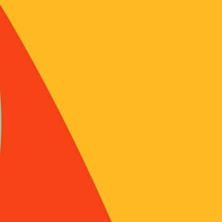
d’entre nou
de cette d
elle déroul
bénéfices 
Autant de q
historienne
cultures et
Ministère d
responsabil
candidature
immatériel 
Les familie
cette nouv
d’une part,