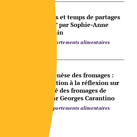
“Cuisines et temps de partages
à Alep…” par Sophie-Anne
Sauvegrain
Comportements alimentaires
“De la genèse des fromages :
e
contribution à la réflexion sur
l’identité des fromages de
Brie.” par Georges Carantino
Comportements alimentaires