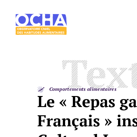
Acces direct au contenu
Acces direct au menu
Le
mangeur
Ocha
Tex
Comportements alimentaires
Le « Repas g
Français » in