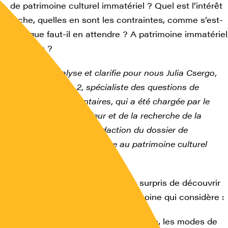
s, de patrimoine culturel immatériel ? Quel est l’intérêt
émarche, quelles en sont les contraintes, comme s’est-
ée ? Et que faut-il en attendre ? A patrimoine immatériel
immatériels ?
uestions qu’analyse et clarifie pour nous Julia Csergo,
 à l’université Lyon 2, spécialiste des questions de
 de patrimoines alimentaires, qui a été chargée par le
e l’enseignement supérieur et de la recherche de la
ité scientifique et de la rédaction du dossier de
 de la gastronomie française au patrimoine culturel
de l’humanité.
rs du site de l’Ocha ne seront pas surpris de découvrir
elle approche du concept de patrimoine qui considère :
 que les pratiques de la vie quotidienne, les modes de