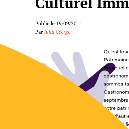
Culturel Imma
Publié le 19/09/2011
Par
Julia Csergo
Qu’est le 
Patrimoine
Pourquoi e
gastronomi
sommes tan
Gastronomi
septembre 
notre patri
tant d’aut
Que signif