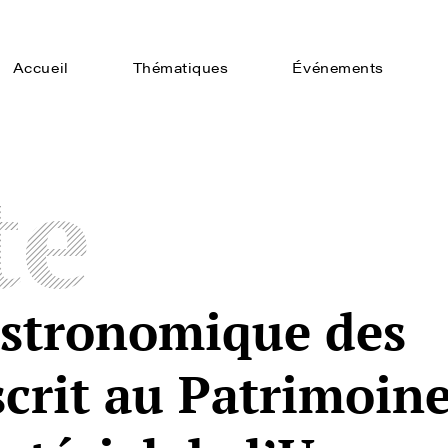
Accueil
Thématiques
Événements
te
astronomique des
scrit au Patrimoin