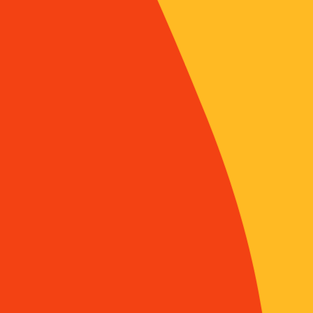
vie, les re
les savoirs
dignes d’in
d’autre par
témoignent
préserve l’
sont des f
une traditi
de générat
enfin que,
biologiques
culturelle
leur histoi
savoir-fair
des matièr
tout indis