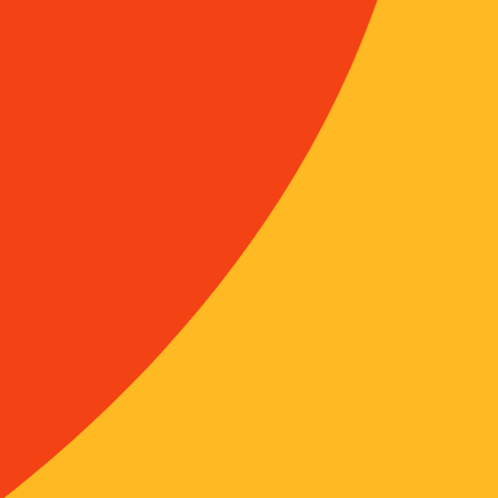
modernité 
https://w
humaines/p
cuisine-an
modernite/
[show-att
Publica