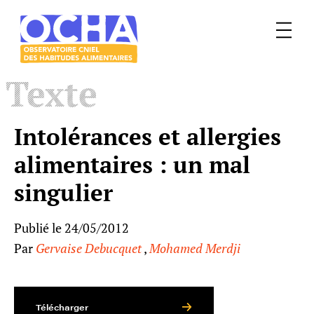
Menu
Le
Texte
mangeur
Ocha
Intolérances et allergies
alimentaires : un mal
singulier
Publié le 24/05/2012
Par
Gervaise Debucquet
,
Mohamed Merdji
Télécharger