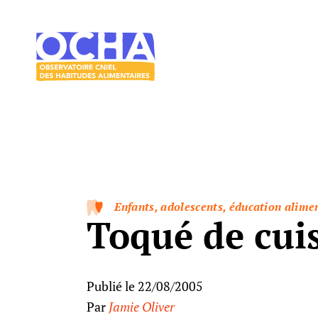
Acces direct au contenu
Acces direct au menu
Le
mangeur
Ocha
Enfants, adolescents, éducation alime
Toqué de cui
Publié le 22/08/2005
Par
Jamie Oliver