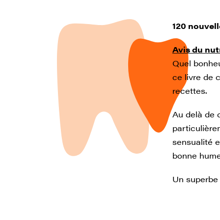
120 nouvell
Avis du nut
Quel bonheu
ce livre de 
recettes.
Au delà de c
particulière
sensualité e
bonne humeur
Un superbe l