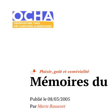
Acces direct au contenu
Acces direct au menu
Le
mangeur
Ocha
Plaisir, goût et convivialité
Mémoires du
Publié le 08/03/2005
Par
Marie Rouanet