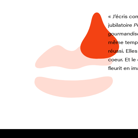
« J’écris co
jubilatoire
P
gourmandi
même temps 
réussi. Elles
coeur. Et l
fleurit en i