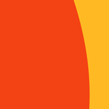
s. Alan Beardsworth.
t Ouest. La moralisation des l’alimentation en
Eva Barlösius.
r le menu : attitudes et pratiques dans les choix
s. Nicoletta Cavazza.
 du naturel
ce pour le naturel.
zin
ature : le bon et le sain.
d Merdji – Gervaise Debucquet
 alimentaires
italienne en Suisse romande : santé, convivialité et