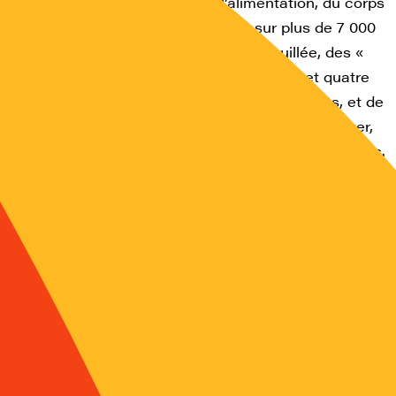
le sur les attitudes vis-à-vis de l’alimentation, du corps
té, réalisée plusieurs années durant sur plus de 7 000
ne véritable radiographie, précise et fouillée, des «
contemporains dans six pays occidentaux et quatre
-delà de l’apparente homogénéisation des goûts, et de
 d’un marché planétaire de la pizza et du hamburger,
 passionnante au coeur de nos différences culturelles.
CHLER est sociologue et directeur de recherche au
 l’auteur de L’Homnivore, qui a été un grand succès.
SSON est maître de conférences en psychologie
université de Brest. Ils se sont associés à une douzaine
s qui ont travaillé en Allemagne, en Italie, en
 en Suisse et aux États-Unis notamment.
DUALISME ET COMMENSALISME