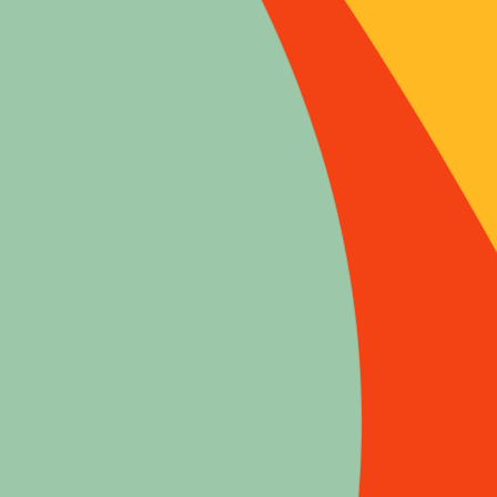
internationa
et de la san
personnes. U
mangeurs » 
langues. Au
l’émergence
une plongée
CLAUDE FlS
CNRS. Il est
ESTELLE MA
sociale à l’
de chercheur
Angleterre,
Sommaire
I- INDIVI