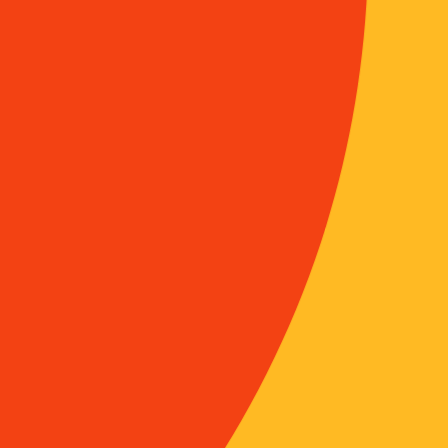
ce Ossipow
n et identité nationale : le soi et l’autre en France et au
 Shields-Argelès
sons de données dans les enquêtes internationales :
emarques de méthode
ion.
ES PAYS, AUTRES DONNEES
au “frais” et “vivant” dans les cultures alimentaires au
ki-Tierney
e beau, le mince, le sain