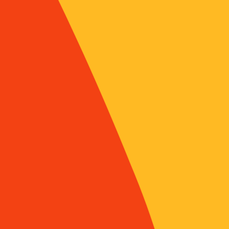
t le zoo
et comparer
lisme et “convivialité”
en manger veut dire : trois principes d’un pays à l’autre
ements de la santé
st à la nostalgie
mie, autonomie, anomie
entement et réenchantement
Fischler – Estelle Masson
ICITES NATIONALES
 de la modernité
et érosion des compétences alimentaires : le vécu des