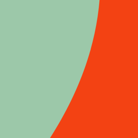
1. L’étable e
2. Mesurer 
3. Individua
4. Ce que bi
5. Les fond
6. L’avenir e
7. Hétérono
8. Désench
Par Claude 
II-SPECIF
1. L’épreuve
-Nostalgie 