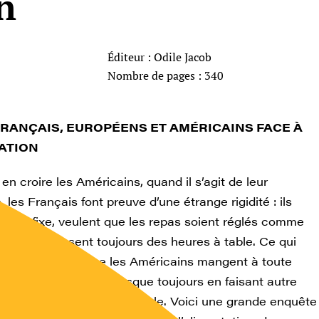
n
Éditeur : Odile Jacob
Nombre de pages : 340
RANÇAIS, EUROPÉENS ET AMÉRICAINS FACE À
TATION
en croire les Américains, quand il s’agit de leur
, les Français font preuve d’une étrange rigidité : ils
eure fixe, veulent que les repas soient réglés comme
sique et passent toujours des heures à table. Ce qui
Français, c’est que les Américains mangent à toute
vent en travaillant, presque toujours en faisant autre
une façon bien peu conviviale. Voici une grande enquête