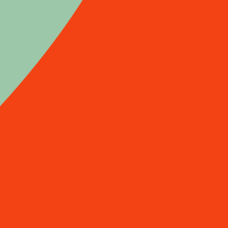
Britannique
-Entre Est e
Allemagne. 
-L’Italie pa
alimentaire
2. La nature
-La préféren
Par Paul Ro
-Manger la n
Par Mohame
3. Identités
-Manger à l’
métissage