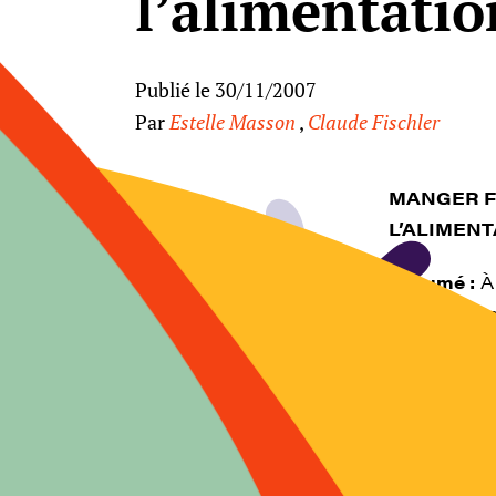
l’alimentatio
Publié le 30/11/2007
Par
Estelle Masson
,
Claude Fischler
MANGER F
L’ALIMEN
Résumé :
À 
alimentation
mangent à h
papier à mu
choque les 
vitesse, sou
chose et d’