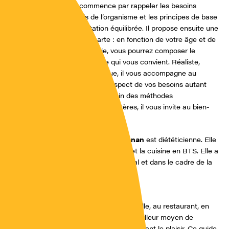
Ce guide commence par rappeler les besoins
nutritionnels de l’organisme et les principes de base
d’une alimentation équilibrée. Il propose ensuite une
méthode à la carte : en fonction de votre âge et de
votre mode de vie, vous pourrez composer le
régime alimentaire qui vous convient. Réaliste,
rassurant et pratique, il vous accompagne au
quotidien, dans le respect de vos besoins autant
que de vos envies. Loin des méthodes
contraignantes et austères, il vous invite au bien-
être.
Catherine Chegrani-Conan
est diététicienne. Elle
a enseigné l’alimentation et la cuisine en BTS. Elle a
également exercé en libéral et dans le cadre de la
restauration scolaire.
Avis du nutritionniste
Que l’on mange seul, en famille, au restaurant, en
voyage… il faut trouver le meilleur moyen de
manger équilibré tout en gardant le plaisir. Ce guide