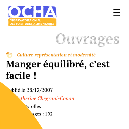
Menu
Le
Ouvrages
mangeur
Ocha
Culture représentation et modernité
Manger équilibré, c’est
facile !
Publié le 28/12/2007
Par
Catherine Chegrani-Conan
Éditeur : Eyrolles
Nombre de pages : 192