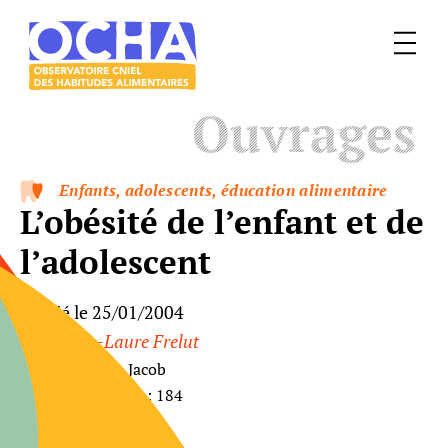
Menu
Le
Ouvrages
mangeur
Ocha
Enfants, adolescents, éducation alimentaire
L’obésité de l’enfant et de
l’adolescent
Publié le 25/01/2004
Par
Marie-Laure Frelut
Éditeur : Odile Jacob
Nombre de pages : 184