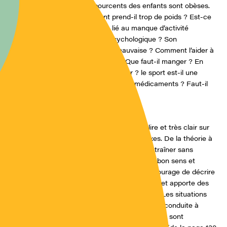
Près de seize pourcents des enfants sont obèses.
Pourquoi un enfant prend-il trop de poids ? Est-ce
génétique ? Est-ce lié au manque d’activité
physique ? Est-ce psychologique ? Son
alimentation est-elle mauvaise ? Comment l’aider à
ne pas devenir obèse ? Que faut-il manger ? En
combien de repas par jour ? le sport est-il une
nécessité ? Existe-t-il des médicaments ? Faut-il
consulter un psy ?
Avis du nutritionniste
Remarquable ouvrage, facile à lire et très clair sur
les explications les plus complexes. De la théorie à
la pratique le lecteur se laisse entraîner sans
difficulté, sans culpabilité et avec bon sens et
réalité quotidienne. L’auteur a le courage de décrire
clairement les pièges d’aujourd’hui et apporte des
solutions simples, sans dramatiser. Les situations
faciles à décrypter afin d’adapter la conduite à
suivre. Le vécu et le rôle de la famille sont