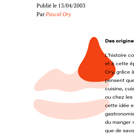
Publié le 13/04/2003
Par
Pascal Ory
Des origine
L’histoire c
et à cette 
Ory, grâce à
pensent qu
cuisine, cui
ou chez les 
cette idée 
gastronomie 
du manger » 
que de savoi