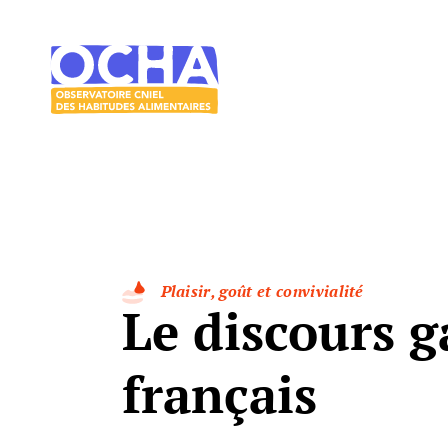
Acces direct au contenu
Acces direct au menu
Le
mangeur
Ocha
Plaisir, goût et convivialité
Le discours 
français