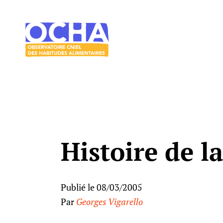
Acces direct au contenu
Acces direct au menu
Le
mangeur
Ocha
Histoire de l
Publié le 08/03/2005
Par
Georges Vigarello