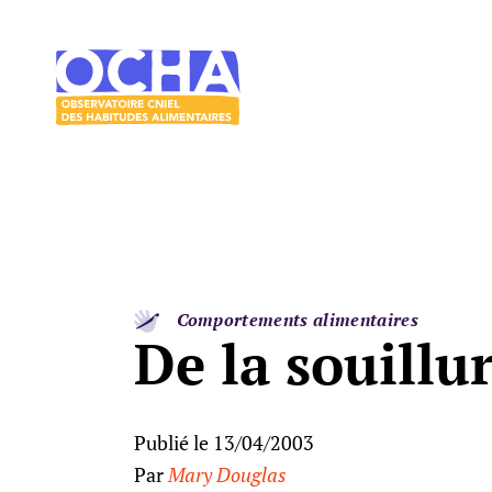
Acces direct au contenu
Acces direct au menu
Le
mangeur
Ocha
Comportements alimentaires
De la souillu
Publié le 13/04/2003
Par
Mary Douglas