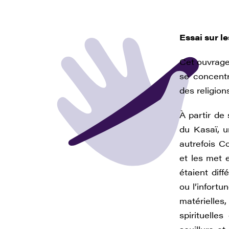
Essai sur l
Cet ouvrage
se concentr
des religion
À partir de 
du Kasaï, 
autrefois C
et les met e
étaient dif
ou l’infort
matérielles
spirituelle