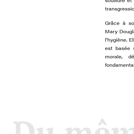
souillure et
transgressi
Grâce à son
Mary Dougla
l’hygiène. 
est basée s
morale, dé
fondamentale
Du mê