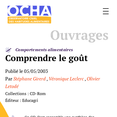
Menu
Le
Ouvrages
mangeur
Ocha
Comportements alimentaires
Comprendre le goût
Publié le 05/05/2003
Par
Stéphane Girerd
,
Véronique Leclerc
,
Olivier
Letodé
Collections : CD-Rom
Éditeur : Educagri
Ce CD-Rom rassemble une synthèse des