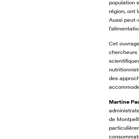
population e
région, ont 
Aussi peut-o
l’alimentati
Cet ouvrage 
chercheurs 
scientifique
nutritionnis
des approche
accommoder 
Martine Pad
administrate
de Montpelli
particulièr
consommateu