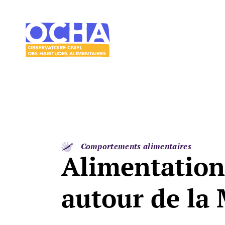
Acces direct au contenu
Acces direct au menu
Le
mangeur
Ocha
Comportements alimentaires
Alimentation
autour de la