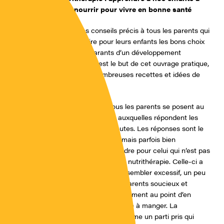
bien se nourrir pour vivre en bonne santé
Apporter des conseils précis à tous les parents qui
souhaitent faire pour leurs enfants les bons choix
alimentaires, garants d’un développement
harmonieux, tel est le but de cet ouvrage pratique,
agrémenté de nombreuses recettes et idées de
menus.
Des questions que tous les parents se posent au
sujet de leurs enfants auxquelles répondent les
médecins nutrithérapeutes. Les réponses sont le
plus souvent adaptées mais parfois bien
compliquées à comprendre pour celui qui n’est pas
habitué à ces notions de nutrithérapie. Celle-ci a
souvent un rôle qui peut sembler excessif, un peu
trop magique. Pour des parents soucieux et
pointilleux de chaque nutriment au point d’en
oublier la simplicité de faire à manger. La
nutrithérapie apparaît comme un parti pris qui