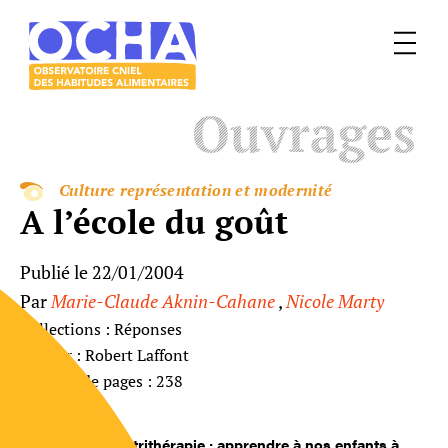
Menu
Le
Ouvrages
mangeur
Ocha
Culture représentation et modernité
A l’école du goût
Publié le 22/01/2004
Par
Marie-Claude Aknin-Cahane
,
Nicole Marty
Collections : Réponses
Éditeur : Robert Laffont
Nombre de pages : 238
La nutrithérapie : apprendre à nos enfants à