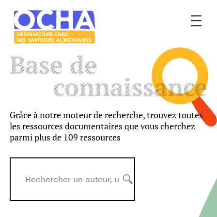
Menu
Le
Base de
mangeur
Ocha
connaissance
Grâce à notre moteur de recherche, trouvez toutes
les ressources documentaires que vous cherchez
parmi plus de
109
ressources