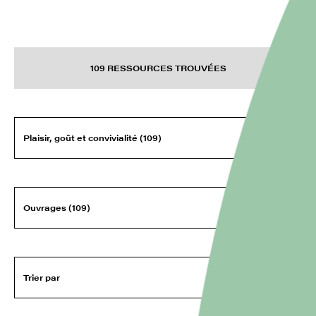
109
RESSOURCES TROUVÉES