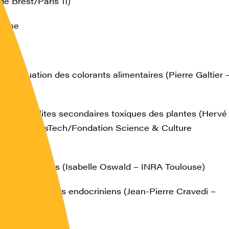
de Brest/Paris 11)
ause
 cas
réévaluation des colorants alimentaires (Pierre Galtier 
ouse)
s métabolites secondaires toxiques des plantes (Hervé
A/AgroParisTech/Fondation Science & Culture
e)
s mycotoxines (Isabelle Oswald – INRA Toulouse)
s perturbateurs endocriniens (Jean-Pierre Cravedi –
ouse)