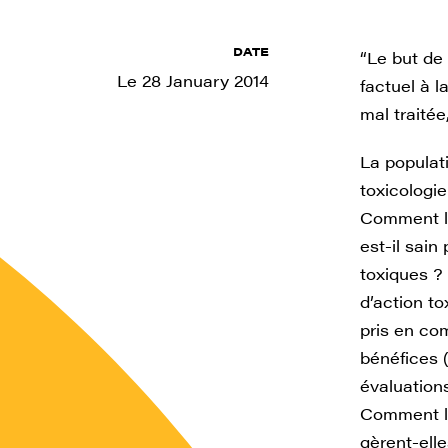
DATE
“Le but de 
Le 28 January 2014
factuel à l
mal traitée
La populati
toxicologi
Comment le 
est-il sain
toxiques ?
d’action t
pris en co
bénéfices (
évaluation
Comment le
gèrent-elle