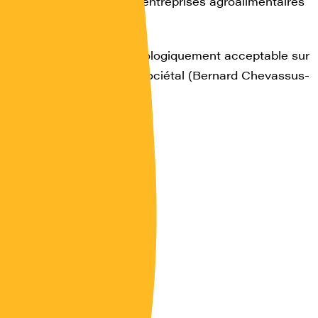
stion du risque dans les entreprises agroalimentaires
forgue – Danone)
nclusion : Le risque sociologiquement acceptable sur
scientifique, économique, sociétal (Bernard Chevassus-
– CGAER)
iés