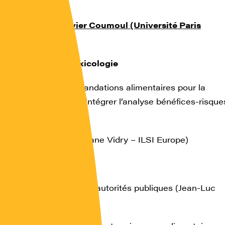
jeuner
 présidée par Xavier Coumoul (Université Paris
)
utrition versus toxicologie
finition des recommandations alimentaires pour la
 française : comment intégrer l’analyse bénéfices-risque
Kalonji – ANSES)
 projet BRAFO (Stéphane Vidry – ILSI Europe)
 du risque
stion du risque par les autorités publiques (Jean-Luc
DGAL)