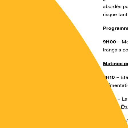
abordés pou
risque tant
Programme
9H00
– Mot
français po
Matinée p
9H10
– Eta
l’alimenta
9H40
– La
Hautes Étu
10H10
– L’