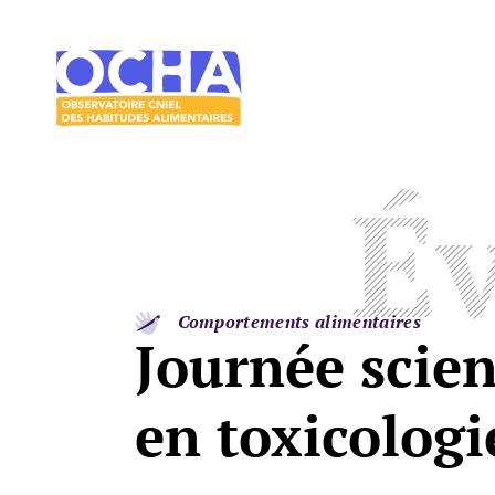
Acces direct au contenu
Acces direct au menu
Le
mangeur
Ocha
É
Comportements alimentaires
Journée scien
en toxicologi