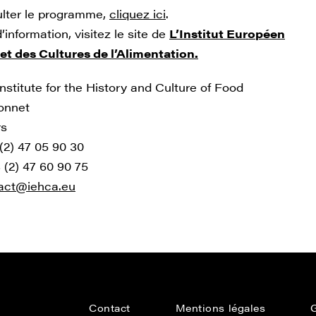
lter le programme,
cliquez ici
.
’information, visitez le site de
L’Institut Européen
 et des Cultures de l’Alimentation.
nstitute for the History and Culture of Food
çonnet
rs
 (2) 47 05 90 30
 (2) 47 60 90 75
act@iehca.eu
Contact
Mentions légales