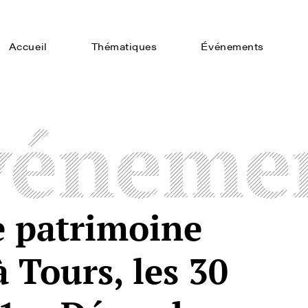
Accueil
Thématiques
Événements
véneme
e patrimoine
à Tours, les 30