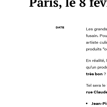
Paris, le 8 fé
DATE
Les grands
fusain. Pou
artiste cul
produits “o
En réalité,
qu’un produ
très bon
?
Tel sera l
rue Claud
Jean-Pi