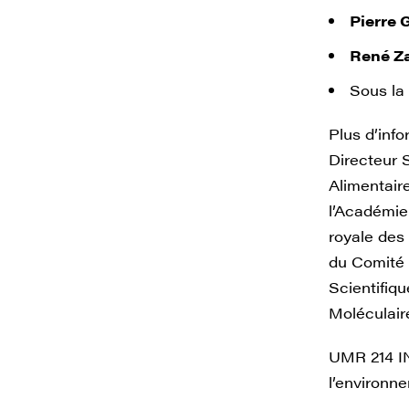
Pierre 
René Z
Sous la
Plus d’info
Directeur 
Alimentair
l’Académie
royale des 
du Comité 
Scientifiq
Moléculair
UMR 214 IN
l’environn