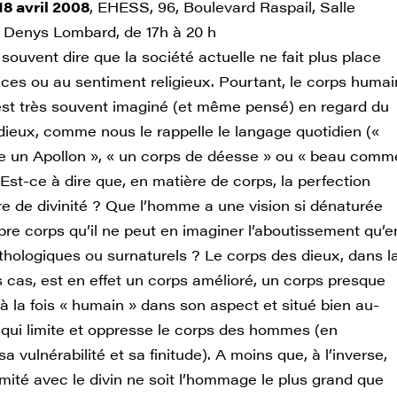
 18 avril 2008
, EHESS, 96, Boulevard Raspail, Salle
 Denys Lombard, de 17h à 20 h
ouvent dire que la société actuelle ne fait plus place
ces ou au sentiment religieux. Pourtant, le corps humai
st très souvent imaginé (et même pensé) en regard du
dieux, comme nous le rappelle le langage quotidien («
 un Apollon », « un corps de déesse » ou « beau comm
 Est-ce à dire que, en matière de corps, la perfection
ire de divinité ? Que l’homme a une vision si dénaturée
pre corps qu’il ne peut en imaginer l’aboutissement qu’e
hologiques ou surnaturels ? Le corps des dieux, dans l
s cas, est en effet un corps amélioré, un corps presque
à la fois « humain » dans son aspect et situé bien au-
 qui limite et oppresse le corps des hommes (en
 sa vulnérabilité et sa finitude). A moins que, à l’inverse,
imité avec le divin ne soit l’hommage le plus grand que