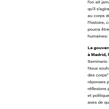
l’on ait j
qu’il s’agi
au corps d
l’histoire,
pourra êtr
humaines: i
Le gouver
à Madrid, 
Seminario 
Nous souhai
des corps” 
réponses p
réflexions
et politiqu
axes de qu