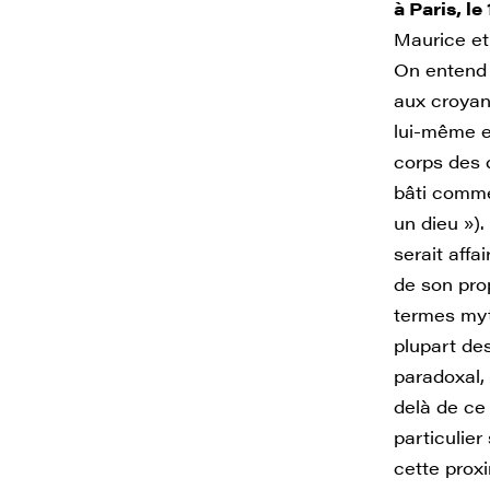
à Paris, le
Maurice et
On entend s
aux croyan
lui-même e
corps des 
bâti comme
un dieu »).
serait affa
de son pro
termes myt
plupart de
paradoxal, 
delà de ce
particulier
cette prox