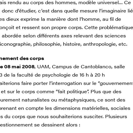
amais rendu au corps des hommes, modèle universel… Ce
ra donc d’étudier, c’est dans quelle mesure l’imaginaire lié
es dieux exprime la manière dont l’homme, au fil de
 conçoit et ressent son propre corps. Cette problématiqu
e abordée selon différents axes relevant des sciences
conographie, philosophie, histoire, anthropologie, etc.
nement des corps
le 08 mai 2008
, UAM, Campus de Cantoblanco, salle
3 de la faculté de psychologie de 16 h à 20 h
terions faire porter l’interrogation sur le “gouvernemen
et sur le corps comme “fait politique”. Plus que des
urement naturalistes ou métaphysiques, ce sont des
 prenant en compte les dimensions matérielles, sociales
es du corps que nous souhaiterions susciter. Plusieurs
estionnement se dessinent alors :