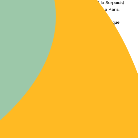
Le
GROS
(Groupe de Réflexion sur l’Obésité et le Surpoids)
fête 10 ans de réflexion, les 6-7-8 novembre 2008, à Paris.
Les 6èmes Rencontres du GROS abordent la thématique
“
Progrès dans l’abord des obésités
“.
Congrès
Les 7 et 8 Novembre :
-Progrès dans la compréhension
-Progrès dans la prise en charge
-Proposition de progrès dans la prévention
Ateliers et conférences
le 6 novembre
Programme complet, renseignements et inscriptions:
http://www.gros.org/gros/10ans.php