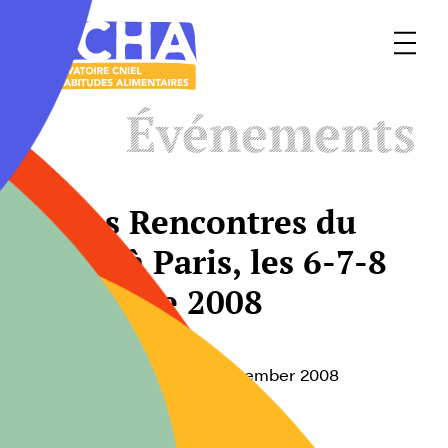
Menu
Le
Événements
mangeur
Ocha
6èmes Rencontres du
GROS, à Paris, les 6-7-8
novembre 2008
DATE
Du 06 November au 08 December 2008
de 00h00 à 00h00