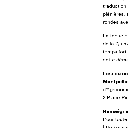
traduction 
plénières, 
rondes ave
La tenue d
de la Quin
temps fort
cette déma
Lieu du co
Montpelli
d’Agronomi
2 Place P
Renseigne
Pour toute
http://www