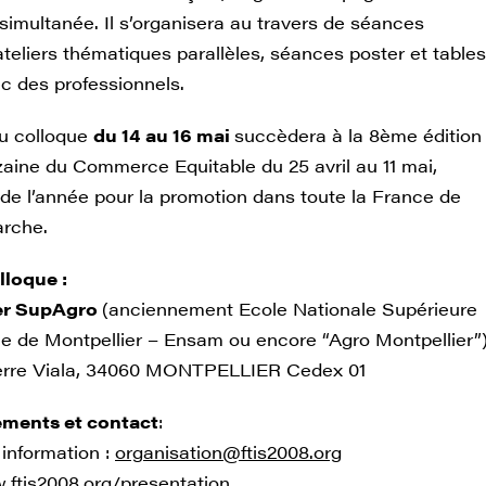
simultanée. Il s’organisera au travers de séances
ateliers thématiques parallèles, séances poster et tables
c des professionnels.
u colloque
du 14 au 16 mai
succèdera à la 8ème édition
zaine du Commerce Equitable du 25 avril au 11 mai,
 de l’année pour la promotion dans toute la France de
rche.
lloque :
er SupAgro
(anciennement Ecole Nationale Supérieure
e de Montpellier – Ensam ou encore “Agro Montpellier”
ierre Viala, 34060 MONTPELLIER Cedex 01
ments et contact
:
 information :
organisation@ftis2008.org
.ftis2008.org/presentation