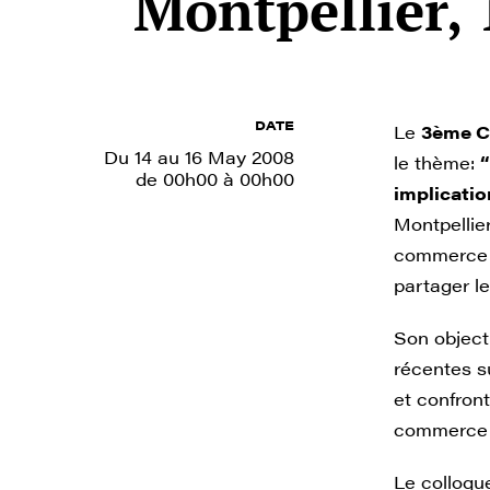
Montpellier,
DATE
Le
3ème C
Du 14 au 16 May 2008
le thème:
de 00h00 à 00h00
implicatio
Montpellier
commerce é
partager l
Son objecti
récentes su
et confront
commerce 
Le colloqu