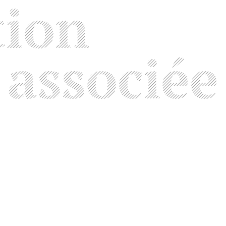
tion
associée