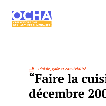
Acces direct au contenu
Acces direct au menu
Le
mangeur
Ocha
Plaisir, goût et convivialité
“Faire la cui
décembre 200