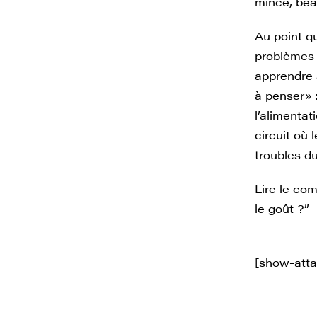
mince, bea
Au point qu
problèmes 
apprendre 
à penser» :
l’alimenta
circuit où 
troubles d
Lire le co
le goût ?”
[show-att