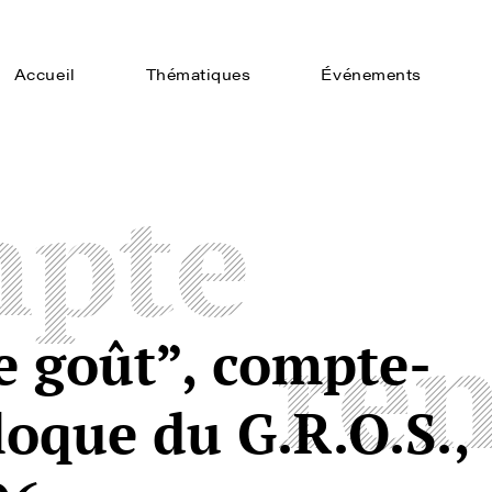
Accueil
Thématiques
Événements
pte
re
le goût”, compte-
oque du G.R.O.S.,