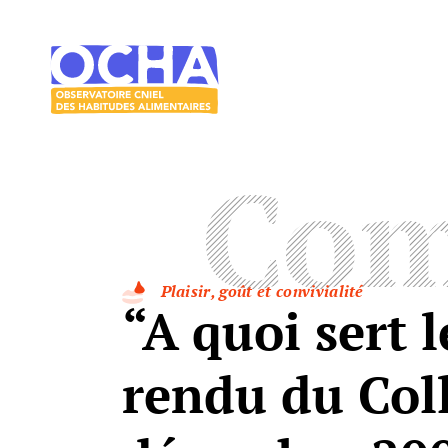
Acces direct au contenu
Acces direct au menu
Le
mangeur
Ocha
Com
Plaisir, goût et convivialité
“A quoi sert 
rendu du Coll