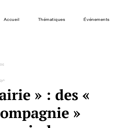
Accueil
Thématiques
Événements
t
airie » : des «
compagnie »