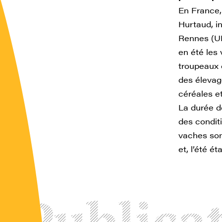
En France,
Hurtaud, i
Rennes (UM
en été les
troupeaux 
des élevag
céréales et
La durée d
des condit
vaches sont
et, l’été é
Publica