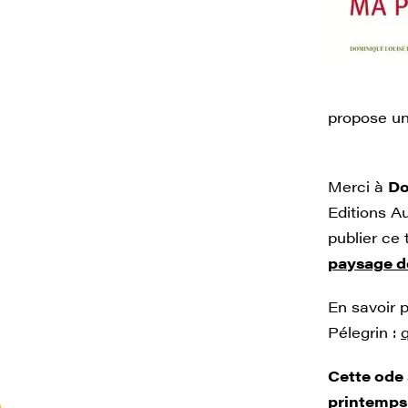
propose un
Merci à
Do
Editions A
publier ce
paysage d
En savoir 
Pélegrin :
Cette ode 
printemps 