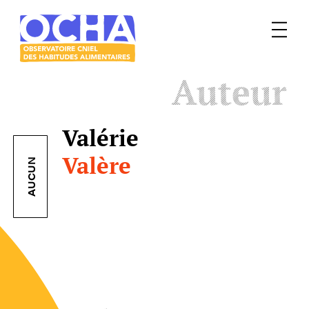
Menu
Le
Auteur
mangeur
Ocha
Valérie
Valère
AUCUN