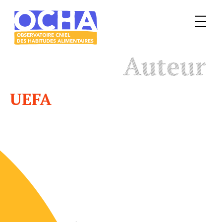
Menu
Le
Auteur
mangeur
Ocha
UEFA