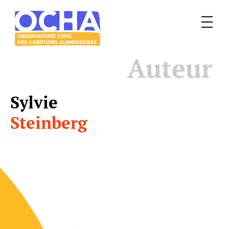
Menu
Le
Auteur
mangeur
Ocha
Sylvie
Steinberg