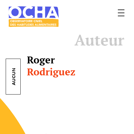
Menu
Le
Auteur
mangeur
Ocha
Roger
Rodriguez
AUCUN