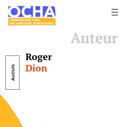
Menu
Le
Auteur
mangeur
Ocha
Roger
Dion
AUCUN