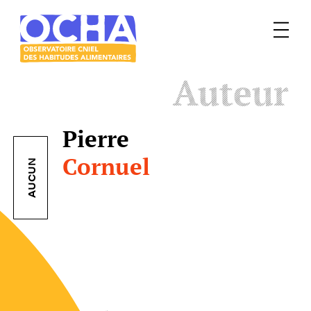
Menu
Le
Auteur
mangeur
Ocha
Pierre
Cornuel
AUCUN