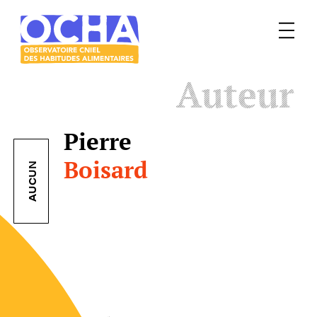
Menu
Le
Auteur
mangeur
Ocha
Pierre
Boisard
AUCUN