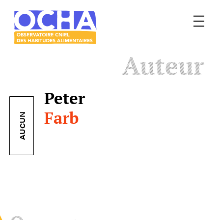
Menu
Le
Auteur
mangeur
Ocha
Peter
Farb
AUCUN